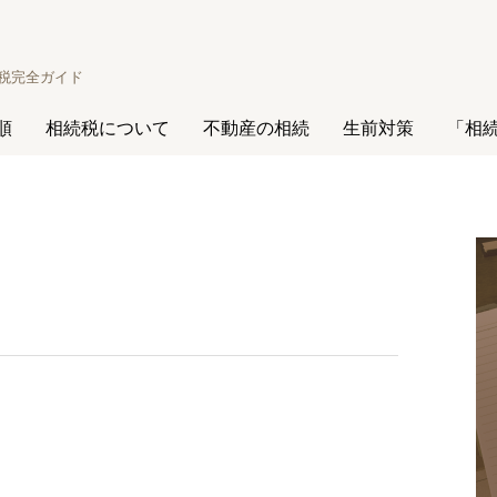
税完全ガイド
順
相続税について
不動産の相続
生前対策
「相