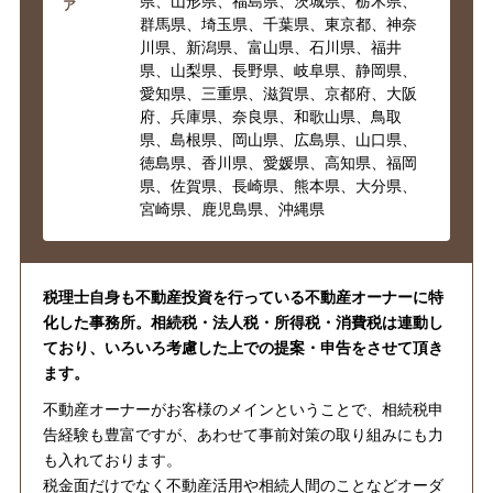
県、山形県、福島県、茨城県、栃木県、
ア
群馬県、埼玉県、千葉県、東京都、神奈
川県、新潟県、富山県、石川県、福井
県、山梨県、長野県、岐阜県、静岡県、
愛知県、三重県、滋賀県、京都府、大阪
府、兵庫県、奈良県、和歌山県、鳥取
県、島根県、岡山県、広島県、山口県、
徳島県、香川県、愛媛県、高知県、福岡
県、佐賀県、長崎県、熊本県、大分県、
宮崎県、鹿児島県、沖縄県
税理士自身も不動産投資を行っている不動産オーナーに特
化した事務所。相続税・法人税・所得税・消費税は連動し
ており、いろいろ考慮した上での提案・申告をさせて頂き
ます。
不動産オーナーがお客様のメインということで、相続税申
告経験も豊富ですが、あわせて事前対策の取り組みにも力
も入れております。
税金面だけでなく不動産活用や相続人間のことなどオーダ