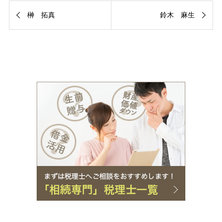
榊 拓真
鈴木 麻生